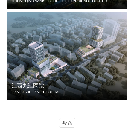
CHONGQING VANKE GOOD LIFE EXPERIENCE CENTER
江西九江医院
JIANGXI JIUJIANG HOSPITAL
共3条