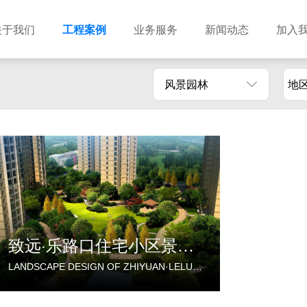
关于我们
工程案例
业务服务
新闻动态
加入
风景园林
地
建筑设计
市政设计
电力设计
商物粮储藏（冷库冷冻）
农林设计
勘察资质
水利设计
风景园林
土地规划
城乡规划
工程测绘
工程咨询
工程造价
致远·乐路口住宅小区景观设计
LANDSCAPE DESIGN OF ZHIYUAN·LELUKOU RESIDENTIAL DISTRICT