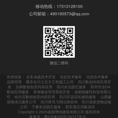
移动热线：17313128100
公司邮箱：490190573@qq.com
微信二维码
友情链接：
业务涵盖技术开发
信息技术服务
信息技术服务
品牌管理
重庆合川土石方工程施工公司
四川数创内容应用开
发
吉林数创创意内容应用
四川农业园艺服务
郑州专业OA
数创应用服务
青海物业管理系统开发
成都德蒙托科技有限公
司
哈尔滨数创创意内容应用
四川区县招生辅助服务
山西建
筑物清洁服务公司
四川青鸟飞翔法律咨询
四川道路货物运输
公司
宁夏农业园艺服务
西安酒店消毒清洗
Copyright © 2023成都博铠建筑有限公司 版权所有
备案号：蜀ICP备2025120727号-5