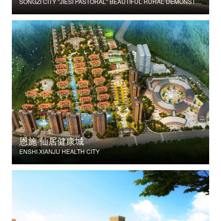
SONGZI CITY "JIESI PASTORAL" BEAUTIFUL RURAL DEMONSTRATION FILM CONSTRUCTION PROJECT
恩施·仙居健康城
ENSHI·XIANJU HEALTH CITY