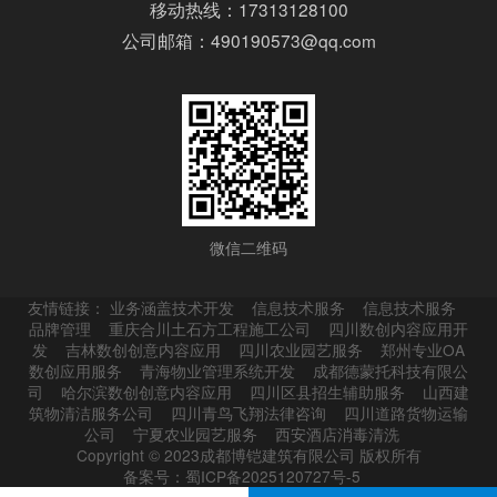
移动热线：17313128100
公司邮箱：490190573@qq.com
微信二维码
友情链接：
业务涵盖技术开发
信息技术服务
信息技术服务
品牌管理
重庆合川土石方工程施工公司
四川数创内容应用开
发
吉林数创创意内容应用
四川农业园艺服务
郑州专业OA
数创应用服务
青海物业管理系统开发
成都德蒙托科技有限公
司
哈尔滨数创创意内容应用
四川区县招生辅助服务
山西建
筑物清洁服务公司
四川青鸟飞翔法律咨询
四川道路货物运输
公司
宁夏农业园艺服务
西安酒店消毒清洗
Copyright © 2023成都博铠建筑有限公司 版权所有
备案号：蜀ICP备2025120727号-5