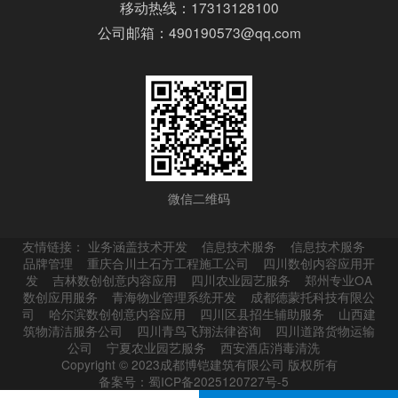
移动热线：17313128100
公司邮箱：490190573@qq.com
微信二维码
友情链接：
业务涵盖技术开发
信息技术服务
信息技术服务
品牌管理
重庆合川土石方工程施工公司
四川数创内容应用开
发
吉林数创创意内容应用
四川农业园艺服务
郑州专业OA
数创应用服务
青海物业管理系统开发
成都德蒙托科技有限公
司
哈尔滨数创创意内容应用
四川区县招生辅助服务
山西建
筑物清洁服务公司
四川青鸟飞翔法律咨询
四川道路货物运输
公司
宁夏农业园艺服务
西安酒店消毒清洗
Copyright © 2023成都博铠建筑有限公司 版权所有
备案号：蜀ICP备2025120727号-5