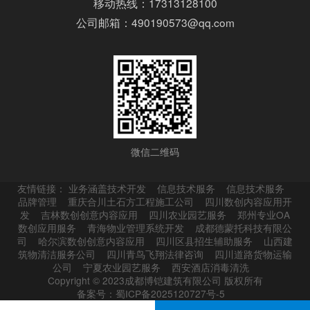
移动热线：17313128100
公司邮箱：490190573@qq.com
微信二维码
友情链接：
业务涵盖技术开发
信息技术服务
信息技术服务
品牌管理
重庆合川土石方工程施工公司
四川数创内容应用开
发
吉林数创创意内容应用
四川农业园艺服务
郑州专业OA
数创应用服务
青海物业管理系统开发
成都德蒙托科技有限公
司
哈尔滨数创创意内容应用
四川区县招生辅助服务
山西建
筑物清洁服务公司
四川青鸟飞翔法律咨询
四川道路货物运输
公司
宁夏农业园艺服务
西安酒店消毒清洗
Copyright © 2023成都博铠建筑有限公司 版权所有
备案号：蜀ICP备2025120727号-5