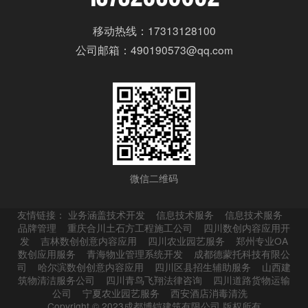
移动热线：17313128100
公司邮箱：490190573@qq.com
微信二维码
友情链接：
业务涵盖技术开发
信息技术服务
信息技术服务
品牌管理
重庆合川土石方工程施工公司
四川数创内容应用开
发
吉林数创创意内容应用
四川农业园艺服务
郑州专业OA
数创应用服务
青海物业管理系统开发
成都德蒙托科技有限公
司
哈尔滨数创创意内容应用
四川区县招生辅助服务
山西建
筑物清洁服务公司
四川青鸟飞翔法律咨询
四川道路货物运输
公司
宁夏农业园艺服务
西安酒店消毒清洗
Copyright © 2023成都博铠建筑有限公司 版权所有