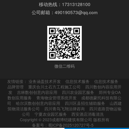
移动热线：17313128100
公司邮箱：490190573@qq.com
微信二维码
友情链接：
业务涵盖技术开发
信息技术服务
信息技术服务
品牌管理
重庆合川土石方工程施工公司
四川数创内容应用开
发
吉林数创创意内容应用
四川农业园艺服务
郑州专业OA
数创应用服务
青海物业管理系统开发
成都德蒙托科技有限公
司
哈尔滨数创创意内容应用
四川区县招生辅助服务
山西建
筑物清洁服务公司
四川青鸟飞翔法律咨询
四川道路货物运输
公司
宁夏农业园艺服务
西安酒店消毒清洗
Copyright © 2023成都博铠建筑有限公司 版权所有
备案号：蜀ICP备2025120727号-5