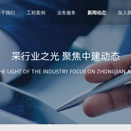
关于我们
工程案例
业务服务
新闻动态
加入
建筑设计
市政设计
电力设计
商物粮储藏（冷库冷冻）
采行业之光 聚焦中建动态
农林设计
勘察资质
水利设计
风景园林
土地规划
城乡规划
HE LIGHT OF THE INDUSTRY FOCUS ON ZHONGJIAN A
工程测绘
工程咨询
工程造价