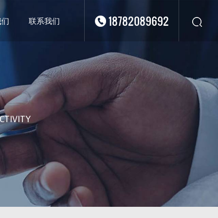
18782089692
我们
联系我们
华东
华北
华南
华中
西南
CTIVITY
西北
东南